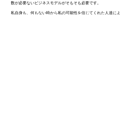
数が必要ないビジネスモデルがそもそも必要です。
私自身も、何もない時から私の可能性を信じてくれた人達によ
って救われてきました。 コアファンに報いること、恩返しする
仕事こそ、何よりも楽しく幸せに成功できる道だと確信してい
ます。
社長にファンがつくのは当たり前かもしれませんが、まずは従
業員さんに会社の1番のファンになっていただき、会社のファ
ン、従業員さんのファンを生み出す仕組みを一緒に作っていき
ます！
人気記事(トータル)
2人で仕事する時に大事な姿勢...
1.3k件のビュー
社名の由来