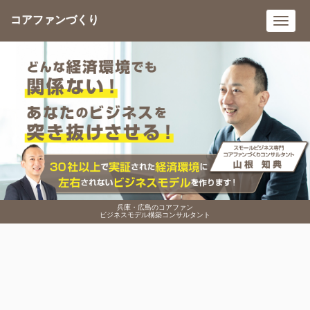
コアファンづくり
Toggl
navig
兵庫・広島のコアファン
ビジネスモデル構築コンサルタント