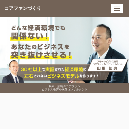
コアファンづくり
Toggl
navig
兵庫・広島のコアファン
ビジネスモデル構築コンサルタント