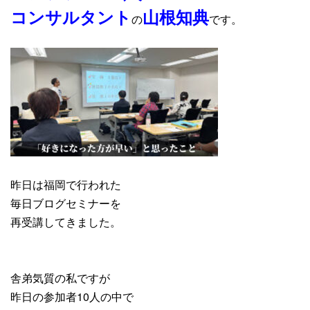
コンサルタント
山根知典
の
です。
昨日は福岡で行われた
毎日ブログセミナーを
再受講してきました。
舎弟気質の私ですが
昨日の参加者10人の中で