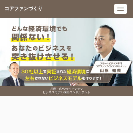
コアファンづくり
Toggl
navig
兵庫・広島のコアファン
ビジネスモデル構築コンサルタント