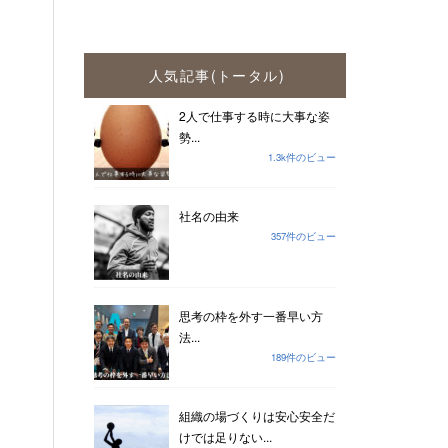
人気記事(トータル)
2人で仕事する時に大事な姿
勢...
1.3k件のビュー
社名の由来
357件のビュー
思考の枠を外す一番早い方
法...
189件のビュー
組織の場づくりは安心安全だ
けでは足りない...