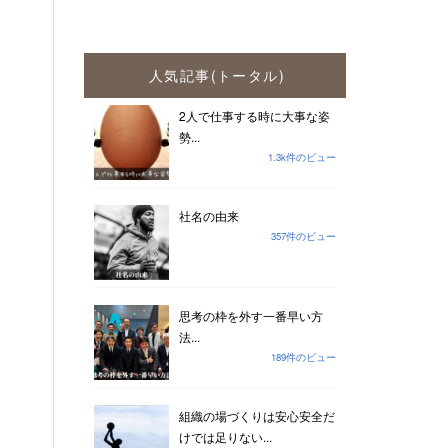
人気記事(トータル)
2人で仕事する時に大事な姿
勢...
1.3k件のビュー
社名の由来
357件のビュー
思考の枠を外す一番早い方
法...
189件のビュー
組織の場づくりは安心安全だ
けでは足りない...