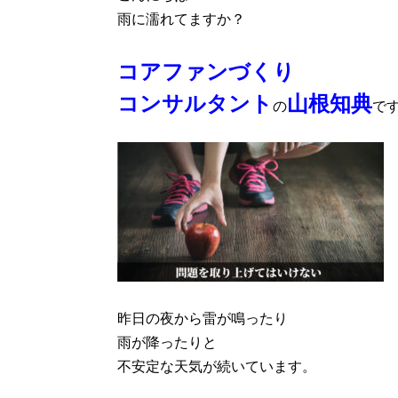
雨に濡れてますか？
コアファンづくり
コンサルタント
山根知典
の
で
昨日の夜から雷が鳴ったり
雨が降ったりと
不安定な天気が続いています。