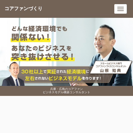
コアファンづくり
Toggl
navig
兵庫・広島のコアファン
ビジネスモデル構築コンサルタント