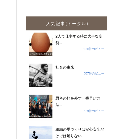
人気記事(トータル)
2人で仕事する時に大事な姿
勢...
1.3k件のビュー
社名の由来
357件のビュー
思考の枠を外す一番早い方
法...
189件のビュー
組織の場づくりは安心安全だ
けでは足りない...