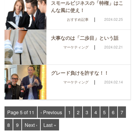
スモールビジネスの「特権」はこ
んな風に使え！
|
おすすめ記事
2024.02.25
大事なのは「二歩目」という話
|
マーケティング
2024.02.21
グレード負けを許すな！！
|
マーケティング
2024.02.14
Page 5 of 11
‹ Previous
1
2
3
4
5
6
7
8
9
Next ›
Last »