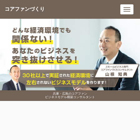
コアファンづくり
Toggl
navig
兵庫・広島のコアファン
ビジネスモデル構築コンサルタント