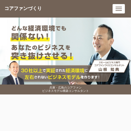
コアファンづくり
Toggl
navig
兵庫・広島のコアファン
ビジネスモデル構築コンサルタント