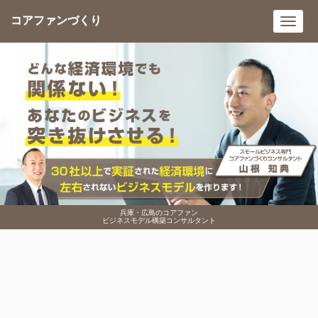
コアファンづくり
Toggl
navig
兵庫・広島のコアファン
ビジネスモデル構築コンサルタント