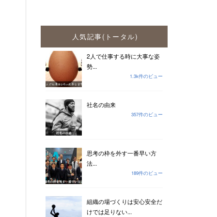
人気記事(トータル)
2人で仕事する時に大事な姿
勢...
1.3k件のビュー
社名の由来
357件のビュー
思考の枠を外す一番早い方
法...
189件のビュー
組織の場づくりは安心安全だ
けでは足りない...