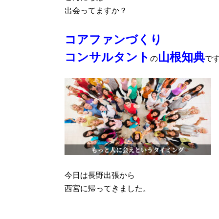
出会ってますか？
コアファンづくり
コンサルタント
山根知典
の
で
今日は長野出張から
西宮に帰ってきました。