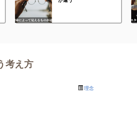
う考え方
理念