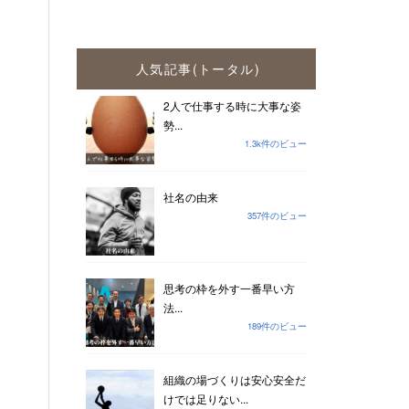
人気記事(トータル)
2人で仕事する時に大事な姿
勢...
1.3k件のビュー
社名の由来
357件のビュー
思考の枠を外す一番早い方
法...
189件のビュー
組織の場づくりは安心安全だ
けでは足りない...