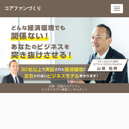
コアファンづくり
Toggl
navig
兵庫・広島のコアファン
ビジネスモデル構築コンサルタント