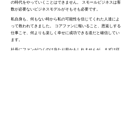
の時代をやっていくことはできません。 スモールビジネスは客
数が必要ないビジネスモデルがそもそも必要です。
私自身も、何もない時から私の可能性を信じてくれた人達によ
って救われてきました。 コアファンに報いること、恩返しする
仕事こそ、何よりも楽しく幸せに成功できる道だと確信してい
ます。
社長にファンがつくのは当たり前かもしれませんが、まずは従
業員さんに会社の1番のファンになっていただき、会社のファ
ン、従業員さんのファンを生み出す仕組みを一緒に作っていき
ます！
人気記事(トータル)
2人で仕事する時に大事な姿勢...
1.3k件のビュー