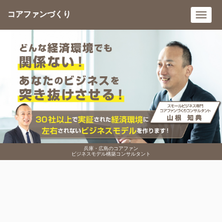
コアファンづくり
Toggl
navig
兵庫・広島のコアファン
ビジネスモデル構築コンサルタント