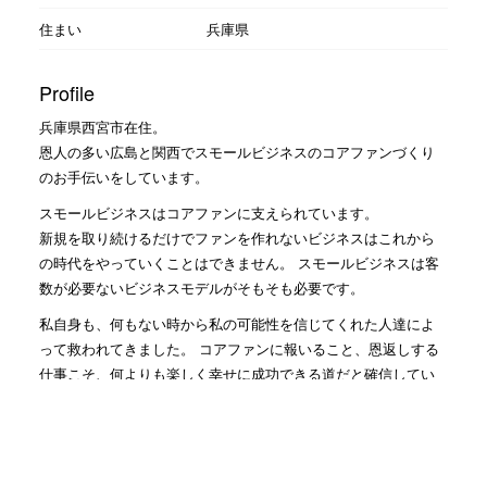
住まい
兵庫県
Profile
兵庫県西宮市在住。
恩人の多い広島と関西でスモールビジネスのコアファンづくり
のお手伝いをしています。
スモールビジネスはコアファンに支えられています。
新規を取り続けるだけでファンを作れないビジネスはこれから
の時代をやっていくことはできません。 スモールビジネスは客
数が必要ないビジネスモデルがそもそも必要です。
私自身も、何もない時から私の可能性を信じてくれた人達によ
って救われてきました。 コアファンに報いること、恩返しする
仕事こそ、何よりも楽しく幸せに成功できる道だと確信してい
ます。
社長にファンがつくのは当たり前かもしれませんが、まずは従
業員さんに会社の1番のファンになっていただき、会社のファ
ン、従業員さんのファンを生み出す仕組みを一緒に作っていき