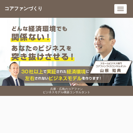
コアファンづくり
Toggl
navig
兵庫・広島のコアファン
ビジネスモデル構築コンサルタント