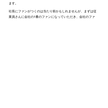
ます。
社長にファンがつくのは当たり前かもしれませんが、まずは従
業員さんに会社の1番のファンになっていただき、会社のファ
ン、従業員さんのファンを生み出す仕組みを一緒に作っていき
ます！
人気記事(トータル)
2人で仕事する時に大事な姿勢...
1.3k件のビュー
社名の由来
357件のビュー