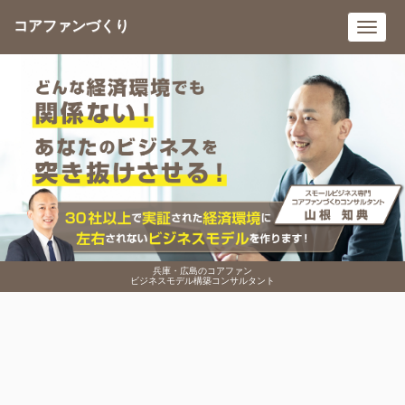
コアファンづくり
Toggl
navig
兵庫・広島のコアファン
ビジネスモデル構築コンサルタント