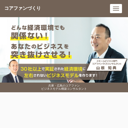
コアファンづくり
Toggl
navig
兵庫・広島のコアファン
ビジネスモデル構築コンサルタント