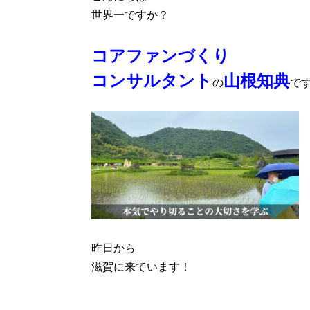
世界一ですか？
コアファンづくり
コンサルタント
山根知典
の
で
昨日から
滋賀に来ています！