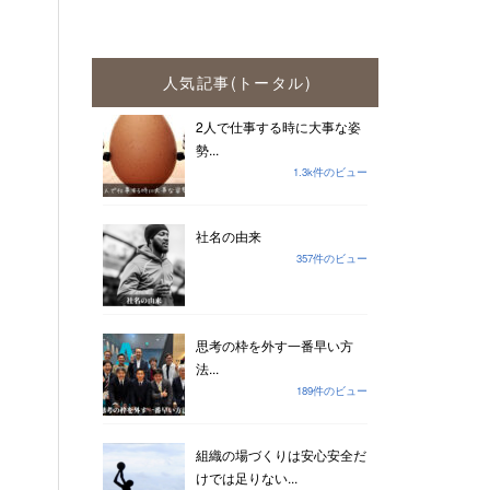
人気記事(トータル)
2人で仕事する時に大事な姿
勢...
1.3k件のビュー
社名の由来
357件のビュー
思考の枠を外す一番早い方
法...
189件のビュー
組織の場づくりは安心安全だ
けでは足りない...