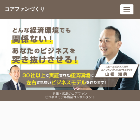
コアファンづくり
Toggl
navig
兵庫・広島のコアファン
ビジネスモデル構築コンサルタント