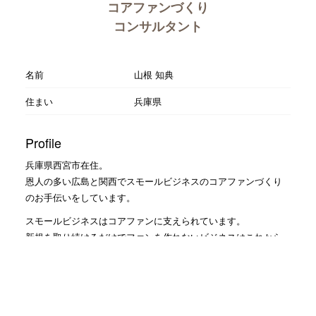
コアファンづくり
コンサルタント
名前
山根 知典
住まい
兵庫県
Profile
兵庫県西宮市在住。
恩人の多い広島と関西でスモールビジネスのコアファンづくり
のお手伝いをしています。
スモールビジネスはコアファンに支えられています。
新規を取り続けるだけでファンを作れないビジネスはこれから
の時代をやっていくことはできません。 スモールビジネスは客
数が必要ないビジネスモデルがそもそも必要です。
私自身も、何もない時から私の可能性を信じてくれた人達によ
って救われてきました。 コアファンに報いること、恩返しする