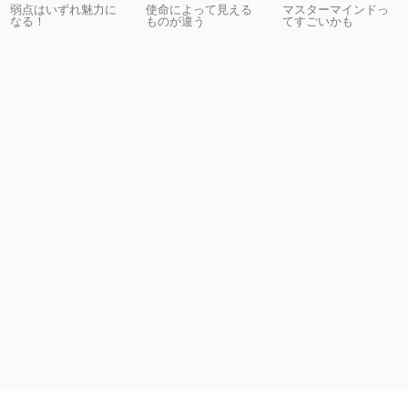
弱点はいずれ魅力に
使命によって見える
マスターマインドっ
なる！
ものが違う
てすごいかも