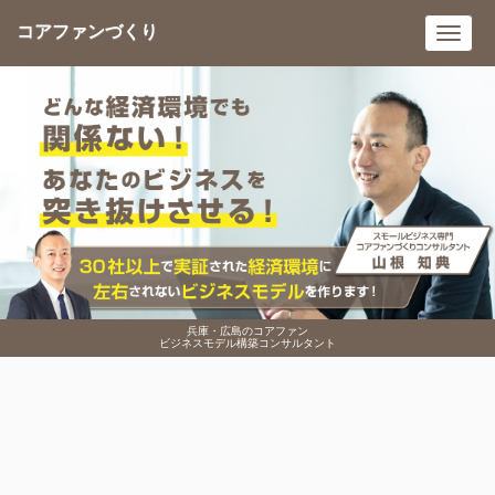
コアファンづくり
Toggl
navig
兵庫・広島のコアファン
ビジネスモデル構築コンサルタント